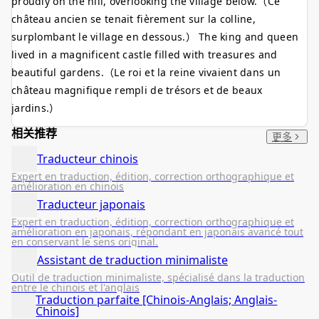
proudly on the hill, overlooking the village below.（Ce
château ancien se tenait fièrement sur la colline,
surplombant le village en dessous.） The king and queen
lived in a magnificent castle filled with treasures and
beautiful gardens.（Le roi et la reine vivaient dans un
château magnifique rempli de trésors et de beaux
jardins.）
相关推荐
更多
Traducteur chinois
Expert en traduction, édition, correction orthographique et
amélioration en chinois
Traducteur japonais
Expert en traduction, édition, correction orthographique et
amélioration en japonais, répondant en japonais avancé tout
en conservant le sens original.
Assistant de traduction minimaliste
Outil de traduction minimaliste, spécialisé dans la traduction
entre le chinois et l'anglais
Traduction parfaite [Chinois-Anglais; Anglais-
Chinois]