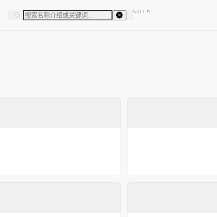
Ctrl
K