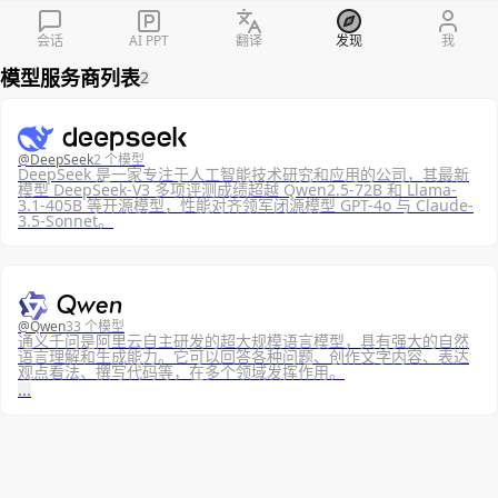
会话
AI PPT
翻译
发现
我
模型服务商列表
2
@
DeepSeek
2 个模型
DeepSeek 是一家专注于人工智能技术研究和应用的公司，其最新
模型 DeepSeek-V3 多项评测成绩超越 Qwen2.5-72B 和 Llama-
3.1-405B 等开源模型，性能对齐领军闭源模型 GPT-4o 与 Claude-
3.5-Sonnet。
@
Qwen
33 个模型
通义千问是阿里云自主研发的超大规模语言模型，具有强大的自然
语言理解和生成能力。它可以回答各种问题、创作文字内容、表达
观点看法、撰写代码等，在多个领域发挥作用。
...