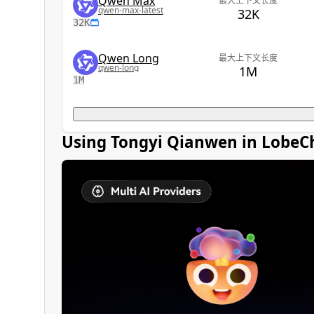
Qwen Max
最大上下文长度
qwen-max-latest
32K
32K
Qwen Long
最大上下文长度
qwen-long
1M
1M
Using Tongyi Qianwen in LobeC