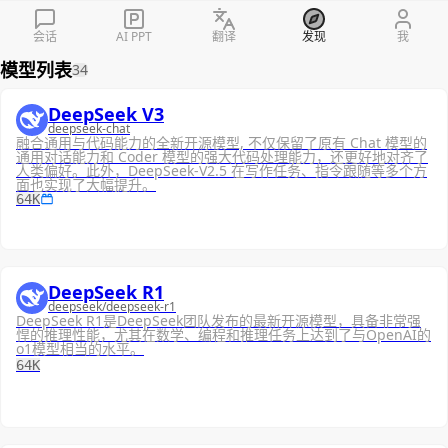
会话
AI PPT
翻译
发现
我
模型列表
34
DeepSeek V3
deepseek-chat
融合通用与代码能力的全新开源模型, 不仅保留了原有 Chat 模型的
通用对话能力和 Coder 模型的强大代码处理能力，还更好地对齐了
人类偏好。此外，DeepSeek-V2.5 在写作任务、指令跟随等多个方
面也实现了大幅提升。
64K
DeepSeek R1
deepseek/deepseek-r1
DeepSeek R1是DeepSeek团队发布的最新开源模型，具备非常强
悍的推理性能，尤其在数学、编程和推理任务上达到了与OpenAI的
o1模型相当的水平。
64K