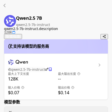
Qwen2.5 7B
qwen2.5-7b-instruct
qwen2.5-7b-instruct.description
128K
配置指南
支持该模型的服务商
qwen2.5-7b-instruct
最大上下文长度
最大输出长度
128K
--
输入价格
输出价格
$0.07
$0.14
模型参数