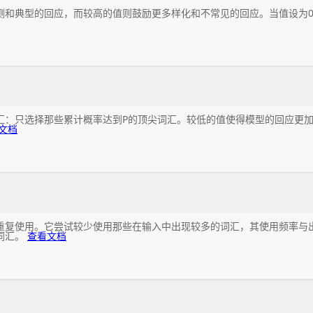
测和典型的回应，而较高的值则鼓励更多样化和不常见的回应。当值设为
汇：只选择那些累计概率达到P的顶尖词汇。较低的值使得模型的回应更
文档
重复使用。它尝试较少使用那些在输入中出现较多的词汇，其使用频率与
词汇。
查看文档