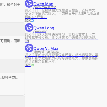
Qwen Max
0时，模型对于
qwen-max-latest
通义千问千亿级别超大规模语言模型，支持中文、
英文等不同语言输入，当前通义千问2.5产品版本背
后的API模型。
32K
Qwen Long
qwen-long
通义千问超大规模语言模型，支持长文本上下文，
以及基于长文档、多文档等多个场景的对话功能。
加可预测，而默
1M
Qwen VL Max
qwen-vl-max-latest
通义千问超大规模视觉语言模型。相比增强版，再
次提升视觉推理能力和指令遵循能力，提供更高的
视觉感知和认知水平。
32K
出现频率成比