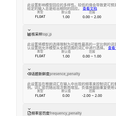
此设置影响模型回应的多样性。较低的值会导致更可预
给定的输入总是给出相同的回应。
查看文档
类型
默认值
范围
1.00
0.00 ~ 2.00
FLOAT
核采样
top_p
此设置将模型的选择限制为可能性最高的一定比例的词
认设置则允许模型从全部范围的词汇中进行选择。
查看
类型
默认值
范围
1.00
0.00 ~ 1.00
FLOAT
话题新鲜度
presence_penalty
此设置旨在根据词汇在输入中出现的频率来控制词汇的
例。词汇惩罚随出现次数而增加。负值将鼓励重复使用
类型
默认值
范围
0.00
-2.00 ~ 2.00
FLOAT
频率惩罚度
frequency_penalty