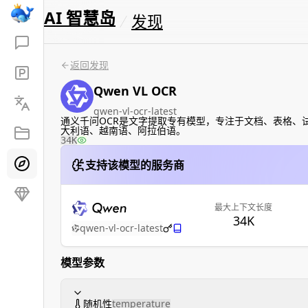
AI 智慧岛
发现
返回发现
Qwen VL OCR
qwen-vl-ocr-latest
通义千问OCR是文字提取专有模型，专注于文档、表格
大利语、越南语、阿拉伯语。
34K
支持该模型的服务商
最大上下文长度
34K
qwen-vl-ocr-latest
模型参数
随机性
temperature