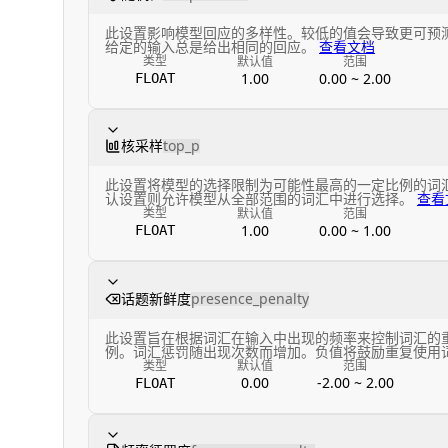
此设置影响模型回应的多样性。较低的值会导致更可预
给定的输入总是给出相同的回应。
查看文档
类型
默认值
范围
1.00
0.00 ~ 2.00
FLOAT
核采样
top_p
此设置将模型的选择限制为可能性最高的一定比例的词
认设置则允许模型从全部范围的词汇中进行选择。
查看
类型
默认值
范围
1.00
0.00 ~ 1.00
FLOAT
话题新鲜度
presence_penalty
此设置旨在根据词汇在输入中出现的频率来控制词汇的
例。词汇惩罚随出现次数而增加。负值将鼓励重复使用
类型
默认值
范围
0.00
-2.00 ~ 2.00
FLOAT