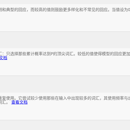
测和典型的回应，而较高的值则鼓励更多样化和不常见的回应。当值设为
汇：只选择那些累计概率达到P的顶尖词汇。较低的值使得模型的回应更
文档
重复使用。它尝试较少使用那些在输入中出现较多的词汇，其使用频率与
词汇。
查看文档