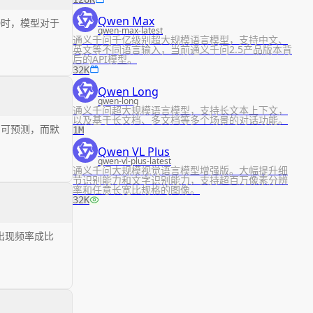
Qwen Max
0时，模型对于
qwen-max-latest
通义千问千亿级别超大规模语言模型，支持中文、
英文等不同语言输入，当前通义千问2.5产品版本背
后的API模型。
32K
Qwen Long
qwen-long
通义千问超大规模语言模型，支持长文本上下文，
以及基于长文档、多文档等多个场景的对话功能。
加可预测，而默
1M
Qwen VL Plus
qwen-vl-plus-latest
通义千问大规模视觉语言模型增强版。大幅提升细
节识别能力和文字识别能力，支持超百万像素分辨
率和任意长宽比规格的图像。
32K
出现频率成比