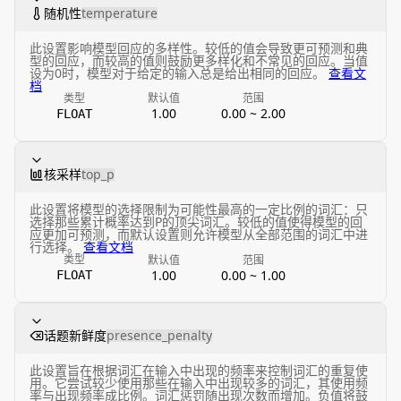
随机性
temperature
此设置影响模型回应的多样性。较低的值会导致更可预测和典
型的回应，而较高的值则鼓励更多样化和不常见的回应。当值
设为0时，模型对于给定的输入总是给出相同的回应。
查看文
档
类型
默认值
范围
1.00
0.00 ~ 2.00
FLOAT
核采样
top_p
此设置将模型的选择限制为可能性最高的一定比例的词汇：只
选择那些累计概率达到P的顶尖词汇。较低的值使得模型的回
应更加可预测，而默认设置则允许模型从全部范围的词汇中进
行选择。
查看文档
类型
默认值
范围
1.00
0.00 ~ 1.00
FLOAT
话题新鲜度
presence_penalty
此设置旨在根据词汇在输入中出现的频率来控制词汇的重复使
用。它尝试较少使用那些在输入中出现较多的词汇，其使用频
率与出现频率成比例。词汇惩罚随出现次数而增加。负值将鼓