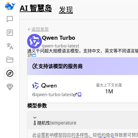
AI 智慧岛
发现
返回发现
Qwen Turbo
qwen-turbo-latest
通义千问超大规模语言模型，支持中文、英文等不同语言
1M
支持该模型的服务商
最大上下文长度
1M
qwen-turbo-latest
模型参数
随机性
temperature
此设置影响模型回应的多样性。较低的值会导致更可预