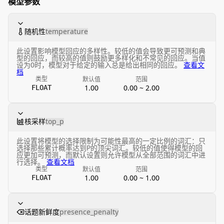
模型参数
随机性
temperature
此设置影响模型回应的多样性。较低的值会导致更可预测和典
型的回应，而较高的值则鼓励更多样化和不常见的回应。当值
设为0时，模型对于给定的输入总是给出相同的回应。
查看文
档
类型
默认值
范围
1.00
0.00 ~ 2.00
FLOAT
核采样
top_p
此设置将模型的选择限制为可能性最高的一定比例的词汇：只
选择那些累计概率达到P的顶尖词汇。较低的值使得模型的回
应更加可预测，而默认设置则允许模型从全部范围的词汇中进
行选择。
查看文档
类型
默认值
范围
1.00
0.00 ~ 1.00
FLOAT
话题新鲜度
presence_penalty