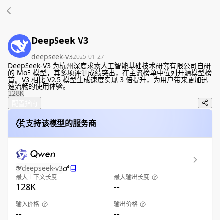
DeepSeek V3
deepseek-v3
2025-01-27
DeepSeek-V3 为杭州深度求索人工智能基础技术研究有限公司自研
的 MoE 模型，其多项评测成绩突出，在主流榜单中位列开源模型榜
首。V3 相比 V2.5 模型生成速度实现 3 倍提升，为用户带来更加迅
速流畅的使用体验。
128K
配置指南
支持该模型的服务商
deepseek-v3
最大上下文长度
最大输出长度
128K
--
输入价格
输出价格
--
--