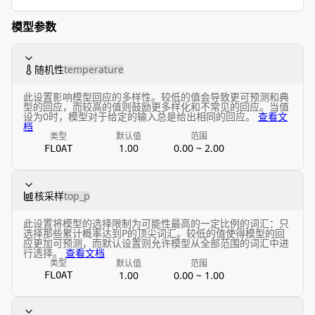
模型参数
随机性
temperature
此设置影响模型回应的多样性。较低的值会导致更可预测和典
型的回应，而较高的值则鼓励更多样化和不常见的回应。当值
设为0时，模型对于给定的输入总是给出相同的回应。
查看文
档
类型
默认值
范围
1.00
0.00 ~ 2.00
FLOAT
核采样
top_p
此设置将模型的选择限制为可能性最高的一定比例的词汇：只
选择那些累计概率达到P的顶尖词汇。较低的值使得模型的回
应更加可预测，而默认设置则允许模型从全部范围的词汇中进
行选择。
查看文档
类型
默认值
范围
1.00
0.00 ~ 1.00
FLOAT