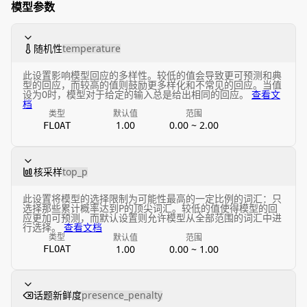
模型参数
随机性
temperature
此设置影响模型回应的多样性。较低的值会导致更可预测和典
型的回应，而较高的值则鼓励更多样化和不常见的回应。当值
设为0时，模型对于给定的输入总是给出相同的回应。
查看文
档
类型
默认值
范围
1.00
0.00 ~ 2.00
FLOAT
核采样
top_p
此设置将模型的选择限制为可能性最高的一定比例的词汇：只
选择那些累计概率达到P的顶尖词汇。较低的值使得模型的回
应更加可预测，而默认设置则允许模型从全部范围的词汇中进
行选择。
查看文档
类型
默认值
范围
1.00
0.00 ~ 1.00
FLOAT
话题新鲜度
presence_penalty