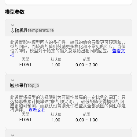
模型参数
随机性
temperature
此设置影响模型回应的多样性。较低的值会导致更可预测和典
型的回应，而较高的值则鼓励更多样化和不常见的回应。当值
设为0时，模型对于给定的输入总是给出相同的回应。
查看文
档
类型
默认值
范围
1.00
0.00 ~ 2.00
FLOAT
核采样
top_p
此设置将模型的选择限制为可能性最高的一定比例的词汇：只
选择那些累计概率达到P的顶尖词汇。较低的值使得模型的回
应更加可预测，而默认设置则允许模型从全部范围的词汇中进
行选择。
查看文档
类型
默认值
范围
1.00
0.00 ~ 1.00
FLOAT