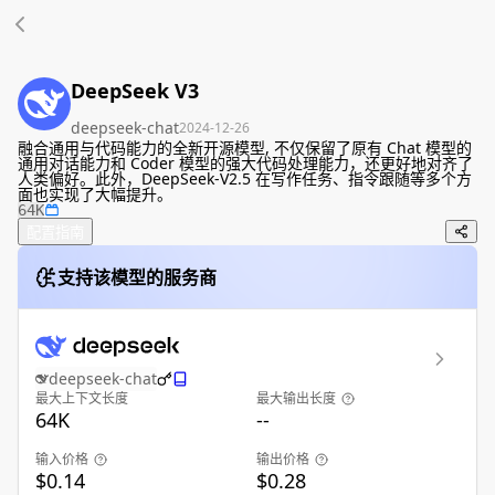
DeepSeek V3
deepseek-chat
2024-12-26
融合通用与代码能力的全新开源模型, 不仅保留了原有 Chat 模型的
通用对话能力和 Coder 模型的强大代码处理能力，还更好地对齐了
人类偏好。此外，DeepSeek-V2.5 在写作任务、指令跟随等多个方
面也实现了大幅提升。
64K
配置指南
支持该模型的服务商
deepseek-chat
最大上下文长度
最大输出长度
64K
--
输入价格
输出价格
$0.14
$0.28