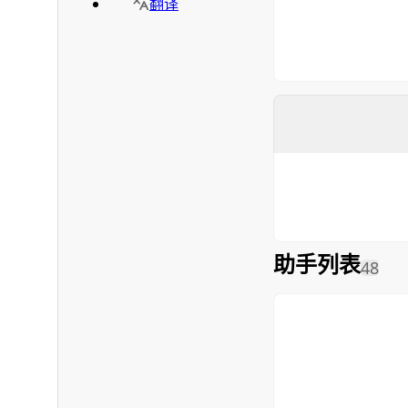
翻译
助手列表
48