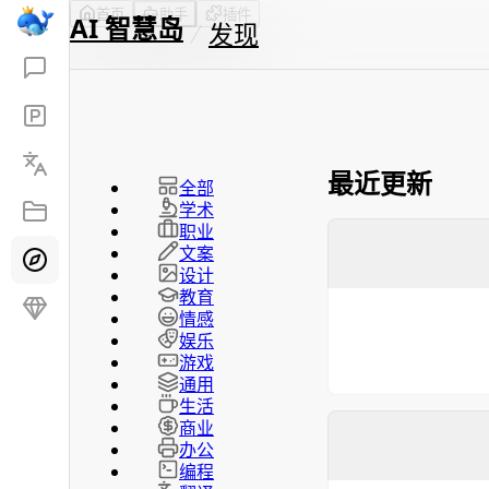
首页
助手
插件
AI 智慧岛
发现
最近更新
全部
学术
职业
文案
设计
教育
情感
娱乐
游戏
通用
生活
商业
办公
编程