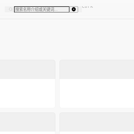
Ctrl
K