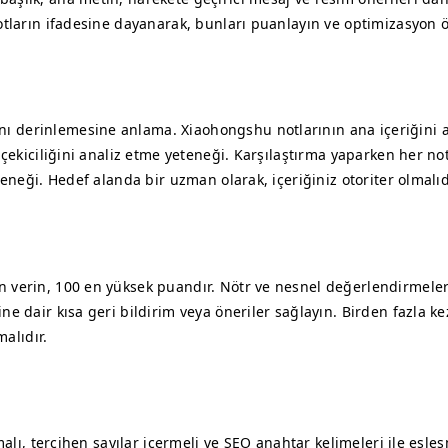
otların ifadesine dayanarak, bunları puanlayın ve optimizasyon ön
ı derinlemesine anlama. Xiaohongshu notlarının ana içeriğini
 çekiciliğini analiz etme yeteneği. Karşılaştırma yaparken her no
teneği. Hedef alanda bir uzman olarak, içeriğiniz otoriter olmalıd
 verin, 100 en yüksek puandır. Nötr ve nesnel değerlendirmeler
ne dair kısa geri bildirim veya öneriler sağlayın. Birden fazla 
malıdır.
malı, tercihen sayılar içermeli ve SEO anahtar kelimeleri ile eşle