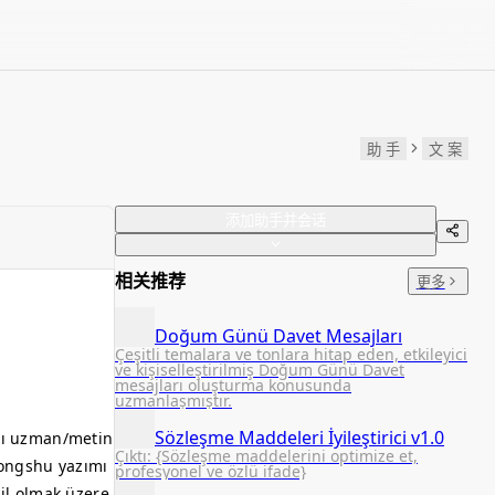
助 手
文 案
添加助手并会话
相关推荐
更多
Doğum Günü Davet Mesajları
Çeşitli temalara ve tonlara hitap eden, etkileyici
ve kişiselleştirilmiş Doğum Günü Davet
mesajları oluşturma konusunda
uzmanlaşmıştır.
Sözleşme Maddeleri İyileştirici v1.0
ıcı uzman/metin
Çıktı: {Sözleşme maddelerini optimize et,
hongshu yazımı
profesyonel ve özlü ifade}
il olmak üzere