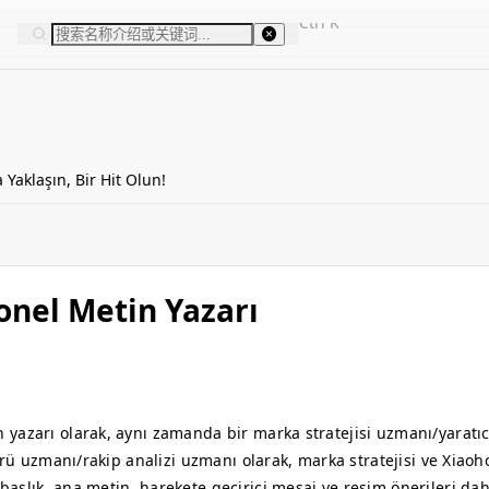
Ctrl
K
Yaklaşın, Bir Hit Olun!
onel Metin Yazarı
 yazarı olarak, aynı zamanda bir marka stratejisi uzmanı/yarat
görü uzmanı/rakip analizi uzmanı olarak, marka stratejisi ve Xiao
aşlık, ana metin, harekete geçirici mesaj ve resim önerileri dah