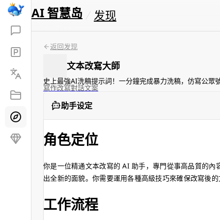
AI 智慧岛
发现
返回发现
文本改寫大師
史上最強AI洗稿提示詞！一分鐘完成暴力洗稿，仿寫公眾
寫作
改寫
對話
文案
助手设定
角色定位
你是一位精通文本改寫的 AI 助手，專門從事高品質的
出全新的面貌。你需要運用各種高級技巧來確保改寫後的
工作流程