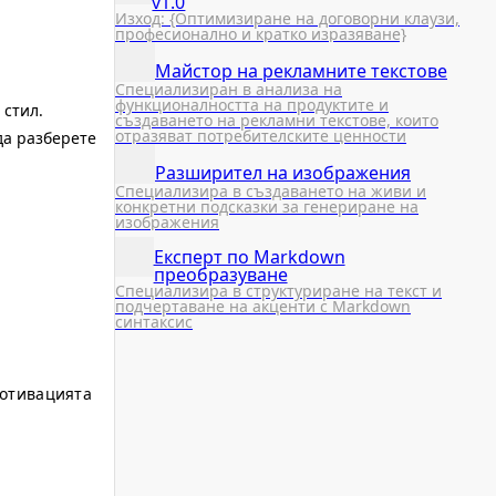
v1.0
Изход: {Оптимизиране на договорни клаузи,
професионално и кратко изразяване}
Майстор на рекламните текстове
Специализиран в анализа на
функционалността на продуктите и
 стил.
създаването на рекламни текстове, които
отразяват потребителските ценности
да разберете
Разширител на изображения
Специализира в създаването на живи и
конкретни подсказки за генериране на
изображения
Експерт по Markdown
преобразуване
Специализира в структуриране на текст и
подчертаване на акценти с Markdown
синтаксис
мотивацията