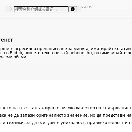
Ctrl
K
текст
ършете агресивно пренаписване за минута, имитирайте статии 
еа в Bilibili, пишете текстове за Xiaohongshu, оптимизирайте 
олеми обеми...
ането на текст, ангажиран с високо качество на съдържание
ака че да запази оригиналното значение, но да представи н
и техники, за да осигурите уникалност, привлекателност и 