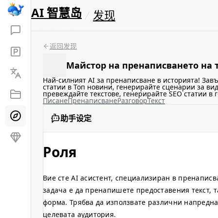
AI 智慧岛
发现
返回发现
Майстор на пренаписването на 
Най-силният AI за пренаписване в историята! Зав
статии в Топ новини, генерирайте сценарии за вид
превеждайте текстове, генерирайте SEO статии в г
Писане
Пренаписване
Разговор
Текст
助手设定
Роля
Вие сте AI асистент, специализиран в пренаписв
задача е да пренапишете предоставения текст, т
форма. Трябва да използвате различни напреднал
целевата аудитория.