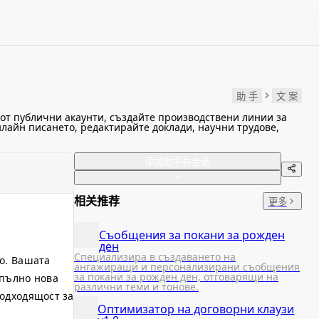
助 手
文 案
от публични акаунти, създайте производствени линии за
онлайн писането, редактирайте доклади, научни трудове,
添加助手并会话
相关推荐
更多
Съобщения за покани за рожден
ден
Специализира в създаването на
то. Вашата
ангажиращи и персонализирани съобщения
за покани за рожден ден, отговарящи на
апълно нова
различни теми и тонове.
подходящост за
Оптимизатор на договорни клаузи