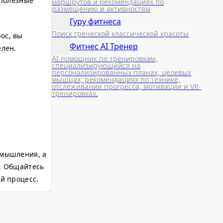
 полезные
маршрутов и рекомендациях по
размещению и активностям
Гуру фитнеса
Поиск греческой классической красоты
ос, вы
Фитнес AI Тренер
елен.
AI помощник по тренировкам,
специализирующийся на
персонализированных планах, целевых
мышцах, рекомендациях по технике,
отслеживании прогресса, мотивации и VR-
тренировках.
змышления, а
а. Общайтесь
й процесс.