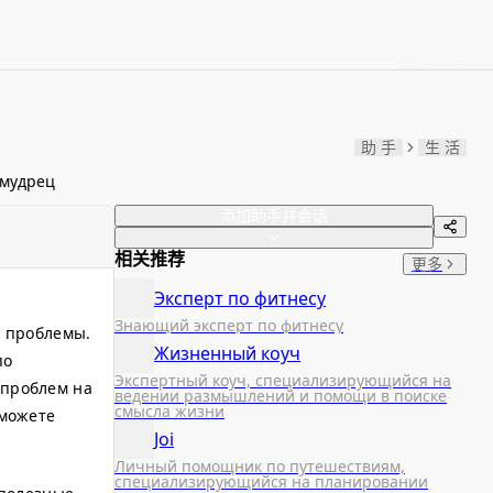
助 手
生 活
 мудрец
添加助手并会话
相关推荐
更多
Эксперт по фитнесу
Знающий эксперт по фитнесу
й проблемы.
Жизненный коуч
по
Экспертный коуч, специализирующийся на
 проблем на
ведении размышлений и помощи в поиске
смысла жизни
 можете
Joi
Личный помощник по путешествиям,
специализирующийся на планировании