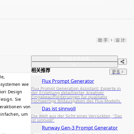
助 手
设 计
添加助手并会话
相关推荐
更多
le,
Flux Prompt Generator
gnsystemen wie
Flux Prompt Generation Assistant: Experte in
iori Design
der Erstellung detaillierter, kreativer
Eingabeaufforderungen für qualitativ
esign. Sie
hochwertige Bildausgaben des Flux-Modells.
eraktionen von
Das ist sinnvoll
einfachen, um
Die Welt aus der Sicht eines Verrückten, "Das
ist sinnvoll"
Runway Gen-3 Prompt Generator