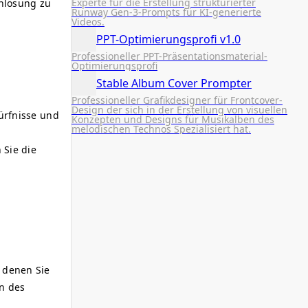
Experte für die Erstellung strukturierter
gnlösung zu
Runway Gen-3-Prompts für KI-generierte
Videos.
PPT-Optimierungsprofi v1.0
Professioneller PPT-Präsentationsmaterial-
Optimierungsprofi
Stable Album Cover Prompter
Professioneller Grafikdesigner für Frontcover-
Design der sich in der Erstellung von visuellen
dürfnisse und
Konzepten und Designs für Musikalben des
melodischen Technos Spezialisiert hat.
 Sie die
 denen Sie
en des