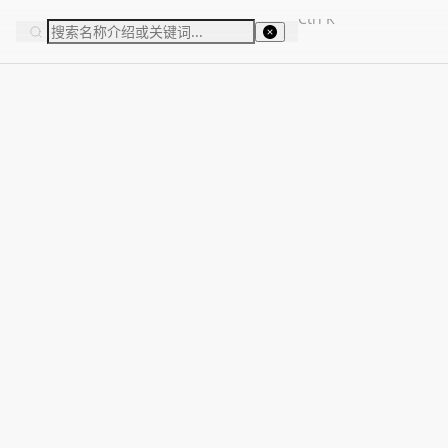
Ctrl
K