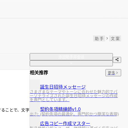
助 手
文 案
添加助手并会话
相关推荐
更多
誕生日招待メッセージ
さまざまなテーマやトーンに合わせた魅力的でパ
ーソナライズされた誕生日招待メッセージの作成
を専門としています。
契約条項精練師v1.0
することで、文字
出力: {契約条項の最適化、専門的かつ簡潔な表現}
広告コピー作成マスター