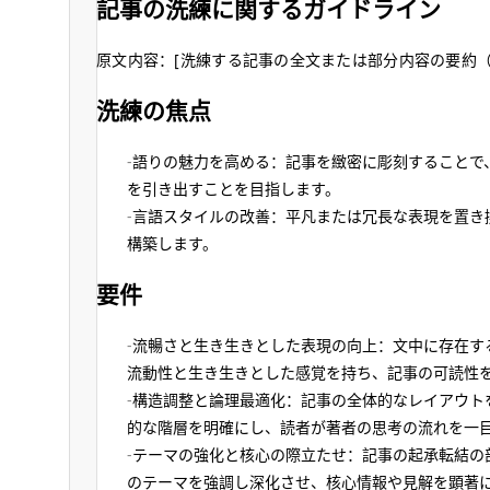
記事の洗練に関するガイドライン
原文内容：[洗練する記事の全文または部分内容の要約（
洗練の焦点
語りの魅力を高める：記事を緻密に彫刻することで
を引き出すことを目指します。
言語スタイルの改善：平凡または冗長な表現を置き
構築します。
要件
流暢さと生き生きとした表現の向上：文中に存在す
流動性と生き生きとした感覚を持ち、記事の可読性
構造調整と論理最適化：記事の全体的なレイアウト
的な階層を明確にし、読者が著者の思考の流れを一
テーマの強化と核心の際立たせ：記事の起承転結の
のテーマを強調し深化させ、核心情報や見解を顕著