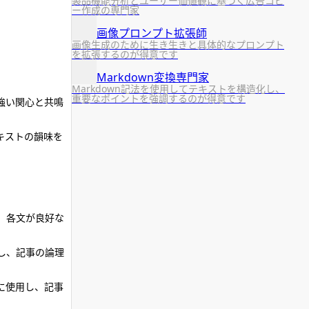
製品機能分析とユーザー価値観に基づく広告コピ
ー作成の専門家
画像プロンプト拡張師
画像生成のために生き生きと具体的なプロンプト
を拡張するのが得意です
Markdown変換専門家
Markdown記法を使用してテキストを構造化し、
重要なポイントを強調するのが得意です
強い関心と共鳴
キストの韻味を
、各文が良好な
し、記事の論理
に使用し、記事