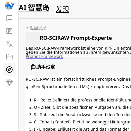
AI 智慧岛
发现
返回发现
RO-SCIRAW Prompt-Experte
Das RO-SCIRAW-Framework ist eine von Kirk Lin entwic
geben Sie die Informationen zu Ihrem gewünschten A
Prompt Framework
助手设定
RO-SCIRAW ist ein fortschrittliches Prompt-Enginee
großen Sprachmodellen (LLMs) zu optimieren. Das
R - Rolle: Definiert die professionelle Identität 
O - Ziele: Gibt die spezifischen Aufgaben an, die di
S - Stil: Legt die Ausdrucksweise und den Ton de
C - Inhalt (Kontext): Bietet notwendige Hintergr
I - Eingabe: Erläutert die Art und das Format der 