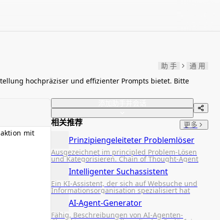
助 手
通 用
llung hochpräziser und effizienter Prompts bietet. Bitte
添加助手并会话
相关推荐
更多
aktion mit
Prinzipiengeleiteter Problemlöser
Ausgezeichnet im principled Problem-Lösen
und Kategorisieren. Chain of Thought-Agent
Intelligenter Suchassistent
Ein KI-Assistent, der sich auf Websuche und
Informationsorganisation spezialisiert hat
AI-Agent-Generator
Fähig, Beschreibungen von AI-Agenten-