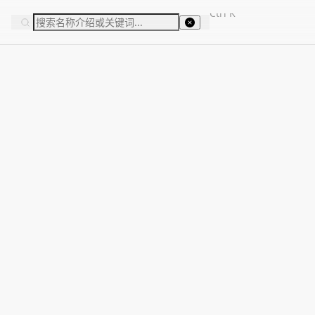
Ctrl
K