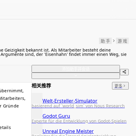
助 手
游 戏
Geizigkeit bekannt ist. Als Mitarbeiter besteht deine
Argumente sind, der 'Eisenhahn' findet immer einen Weg, sie
添加助手并会话
相关推荐
更多
s übernimmt,
itarbeiters,
Welt-Ersteller-Simulator
basierend auf `world_sim` von Nous Research
er Gründe
Godot Guru
Experte für die Entwicklung von Godot-Spielen
tails
Unreal Engine Meister