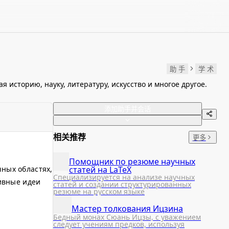
助 手
学 术
историю, науку, литературу, искусство и многое другое.
添加助手并会话
相关推荐
更多
Помощник по резюме научных
статей на LaTeX
ных областях,
Специализируется на анализе научных
тивные идеи
статей и создании структурированных
резюме на русском языке
Мастер толкования Ицзина
Бедный монах Сюань Ицзы, с уважением
следует учениям предков, используя