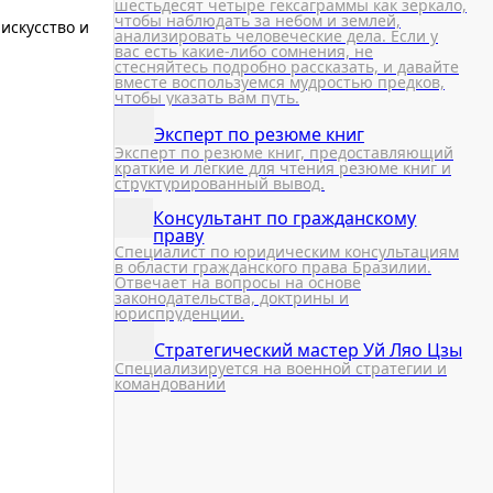
шестьдесят четыре гексаграммы как зеркало,
чтобы наблюдать за небом и землей,
искусство и
анализировать человеческие дела. Если у
вас есть какие-либо сомнения, не
стесняйтесь подробно рассказать, и давайте
вместе воспользуемся мудростью предков,
чтобы указать вам путь.
Эксперт по резюме книг
Эксперт по резюме книг, предоставляющий
краткие и легкие для чтения резюме книг и
структурированный вывод.
Консультант по гражданскому
праву
Специалист по юридическим консультациям
в области гражданского права Бразилии.
Отвечает на вопросы на основе
законодательства, доктрины и
юриспруденции.
Стратегический мастер Уй Ляо Цзы
Специализируется на военной стратегии и
командовании