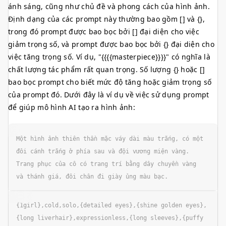
ánh sáng, cũng như chủ đề và phong cách của hình ảnh.
Định dạng của các prompt này thường bao gồm [] và {},
trong đó prompt được bao bọc bởi [] đại diện cho việc
giảm trọng số, và prompt được bao bọc bởi {} đại diện cho
việc tăng trọng số. Ví dụ, "{{{{masterpiece}}}}" có nghĩa là
chất lượng tác phẩm rất quan trọng. Số lượng {} hoặc []
bao bọc prompt cho biết mức độ tăng hoặc giảm trọng số
của prompt đó. Dưới đây là ví dụ về việc sử dụng prompt
để giúp mô hình AI tạo ra hình ảnh:
Một hình ảnh thiên thần mặc váy dài màu trắng, có một 
đôi cánh trắng ở phía sau và đội vương miện vàng. 
Trang phục của cô có trang trí bằng dây chuyền vàng 
và thánh giá, đôi chân đi giày ủng màu bạc.
{1girl},cold,solo,{detailed eyes},{shine golden eyes},
{long liverhair},expressionless,{long sleeves},{puffy 