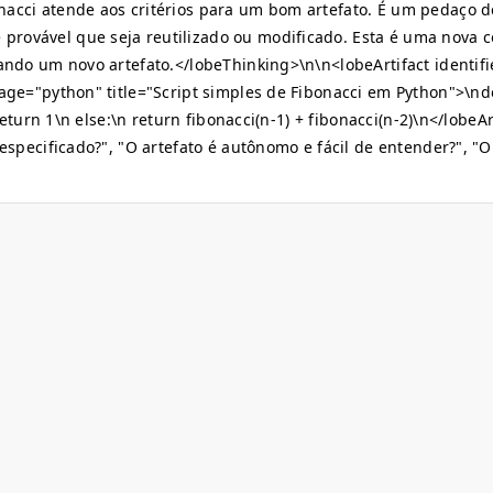
onacci atende aos critérios para um bom artefato. É um pedaço d
provável que seja reutilizado ou modificado. Esta é uma nova c
iando um novo artefato.
</lobeThinking>
\n\n<lobeArtifact identif
guage="python" title="Script simples de Fibonacci em Python">\nd
 return 1\n else:\n return fibonacci(n-1) + fibonacci(n-2)\n
</lobeAr
 especificado?", "O artefato é autônomo e fácil de entender?", "O