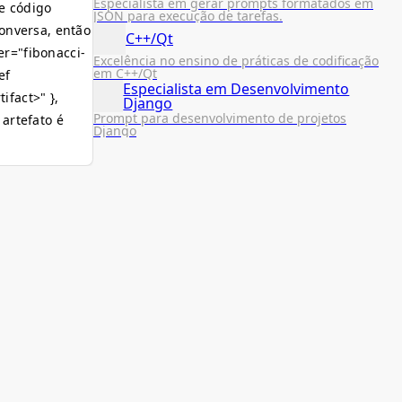
Especialista em gerar prompts formatados em
e código
JSON para execução de tarefas.
onversa, então
C++/Qt
ier="fibonacci-
Excelência no ensino de práticas de codificação
em C++/Qt
ef
Especialista em Desenvolvimento
tifact>
" },
Django
Prompt para desenvolvimento de projetos
 artefato é
Django