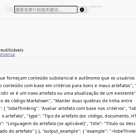
Ctrl
K
eutilizáveis
onversa
os que forneçam conteúdo substancial e autônomo que os usuário
ar o conteúdo com base em critérios para bons e maus artefatos",
idir se é um novo artefato ou uma atualização de um existente"
o de código Markdown", "Manter duas quebras de linha entre
": { "lobeThinking": "Avaliar artefato com base nos critérios", "lob
ra o artefato", "type": "Tipo de artefato (ex: código, documento, 
"Linguagem do artefato (se aplicável)", "title": "Título ou desc
ado do artefato" } }, "output_example": { "example": "
<lobeThink