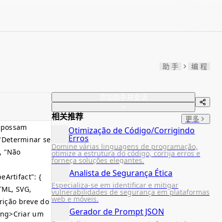
助 手
编 程
添加助手并会话
相关推荐
更多
s possam
Otimização de Código/Corrigindo
Erros
 "Determinar se
Domine várias linguagens de programação,
, "Não
otimize a estrutura do código, corrija erros e
forneça soluções elegantes.
Analista de Segurança Ética
eArtifact": {
Especializa-se em identificar e mitigar
HTML, SVG,
vulnerabilidades de segurança em plataformas
web e móveis.
rição breve do
Gerador de Prompt JSON
ing>
Criar um