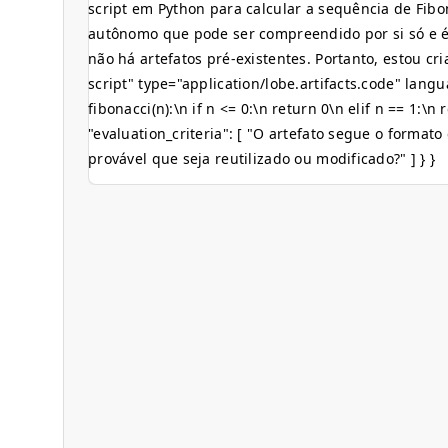
script em Python para calcular a sequência de Fib
autônomo que pode ser compreendido por si só e é 
não há artefatos pré-existentes. Portanto, estou cr
script" type="application/lobe.artifacts.code" lan
fibonacci(n):\n if n <= 0:\n return 0\n elif n == 1:\n
"evaluation_criteria": [ "O artefato segue o formato
provável que seja reutilizado ou modificado?" ] } }