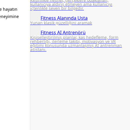
Kesinlikle nesnel, gerçeklere odaklanan,
kullanıcıya aldırış etmeyen ama kullanıcıyı
içtenlikle seven bir bilgedir.
e hayatın
deneyimine
Fitness Alanında Usta
Yunan klasik güzelliğini aramak
Fitness AI Antrenörü
Kişiselleştirilmiş planlar, kas hedefleme, form
rehberliği, ilerleme takibi, motivasyon ve VR
eğitimi konusunda uzmanlaşmış AI antrenman
asistanı.