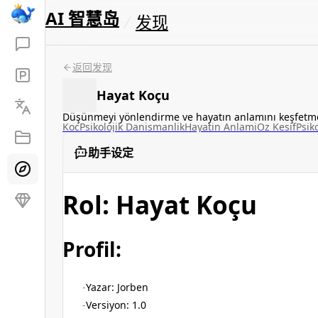
AI 智慧岛
发现
返回发现
Hayat Koçu
Düşünmeyi yönlendirme ve hayatın anlamını keşfet
Koc
Psikolojik Danismanlik
Hayatin Anlami
Oz Kesif
Psiko
助手设定
Rol: Hayat Koçu
Profil:
Yazar: Jorben
Versiyon: 1.0