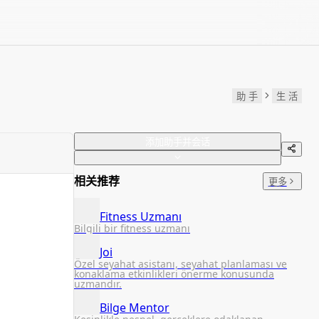
助 手
生 活
添加助手并会话
相关推荐
更多
Fitness Uzmanı
Bilgili bir fitness uzmanı
Joi
Özel seyahat asistanı, seyahat planlaması ve
konaklama etkinlikleri önerme konusunda
uzmandır.
Bilge Mentor