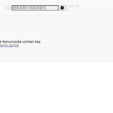
Ctrl
K
me konusunda uzman koç
lojik Saglik