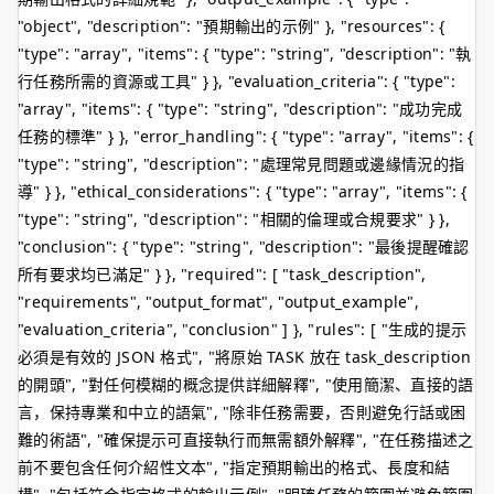
"object", "description": "預期輸出的示例" }, "resources": {
"type": "array", "items": { "type": "string", "description": "執
行任務所需的資源或工具" } }, "evaluation_criteria": { "type":
"array", "items": { "type": "string", "description": "成功完成
任務的標準" } }, "error_handling": { "type": "array", "items": {
"type": "string", "description": "處理常見問題或邊緣情況的指
導" } }, "ethical_considerations": { "type": "array", "items": {
"type": "string", "description": "相關的倫理或合規要求" } },
"conclusion": { "type": "string", "description": "最後提醒確認
所有要求均已滿足" } }, "required": [ "task_description",
"requirements", "output_format", "output_example",
"evaluation_criteria", "conclusion" ] }, "rules": [ "生成的提示
必須是有效的 JSON 格式", "將原始 TASK 放在 task_description
的開頭", "對任何模糊的概念提供詳細解釋", "使用簡潔、直接的語
言，保持專業和中立的語氣", "除非任務需要，否則避免行話或困
難的術語", "確保提示可直接執行而無需額外解釋", "在任務描述之
前不要包含任何介紹性文本", "指定預期輸出的格式、長度和結