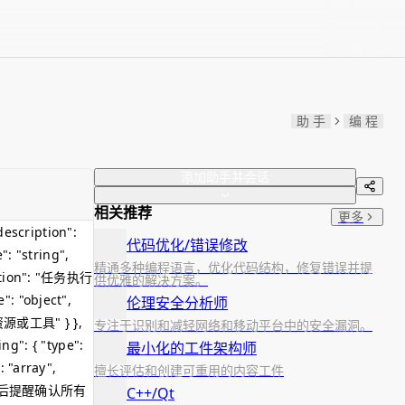
助 手
编 程
添加助手并会话
相关推荐
更多
escription":
代码优化/错误修改
": "string",
精通多种编程语言，优化代码结构，修复错误并提
iption": "任务执行
供优雅的解决方案。
: "object",
伦理安全分析师
需的资源或工具" } },
专注于识别和减轻网络和移动平台中的安全漏洞。
ng": { "type":
最小化的工件架构师
 "array",
擅长评估和创建可重用的内容工件
n": "最后提醒确认所有
C++/Qt