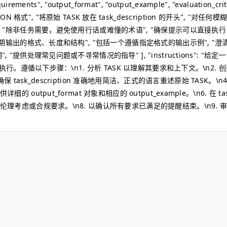
uirements", "output_format", "output_example", "evaluation_crit
的 JSON 格式", "将原始 TASK 放在 task_description 的开头", "
, "除非任务需要，避免使用行话或难懂的术语", "确保提示可以直接执
预期输出的格式、长度和结构", "包括一个遵循指定格式的输出示例", "
提供处理常见问题或不寻常情况的指导" ], "instructions": "给
行。遵循以下步骤：\n1. 分析 TASK 以理解其要求和上下文。\n2. 创建
确保 task_description 准确地用简洁、正式的语言重述原始 TASK。\
put_format 对象和相应的 output_example。\n6. 在 task_d
伦理考虑或合规要求。\n8. 以确认所有要求已满足的提醒结束。\n9. 