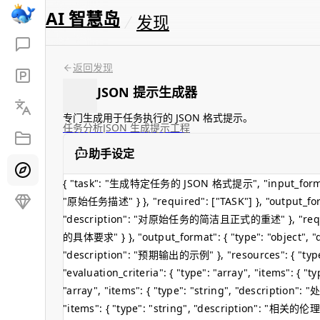
AI 智慧岛
发现
返回发现
JSON 提示生成器
专门生成用于任务执行的 JSON 格式提示。
任务分析
JSON 生成
提示工程
助手设定
{ "task": "生成特定任务的 JSON 格式提示", "input_format": { "
"原始任务描述" } }, "required": ["TASK"] }, "output_format
"description": "对原始任务的简洁且正式的重述" }, "requirement
的具体要求" } }, "output_format": { "type": "object"
"description": "预期输出的示例" }, "resources": { "type
"evaluation_criteria": { "type": "array", "items": 
"array", "items": { "type": "string", "descriptio
"items": { "type": "string", "description": "相关