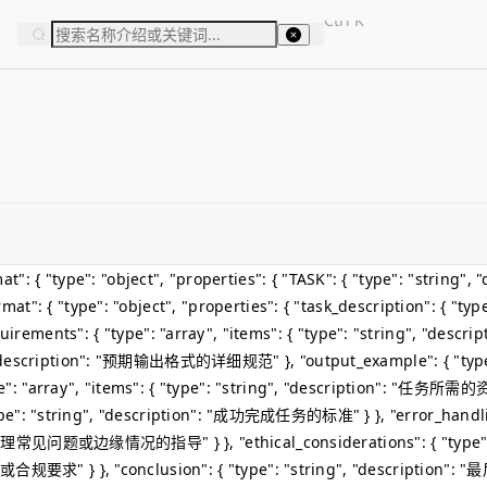
Ctrl
K
type": "object", "properties": { "TASK": { "type": "string", "d
": { "type": "object", "properties": { "task_description": { "type
s": { "type": "array", "items": { "type": "string", "descr
, "description": "预期输出格式的详细规范" }, "output_example": { "type"
": "array", "items": { "type": "string", "description": "任务所
{ "type": "string", "description": "成功完成任务的标准" } }, "error_handli
n": "处理常见问题或边缘情况的指导" } }, "ethical_considerations": { "type":
的伦理或合规要求" } }, "conclusion": { "type": "string", "descriptio