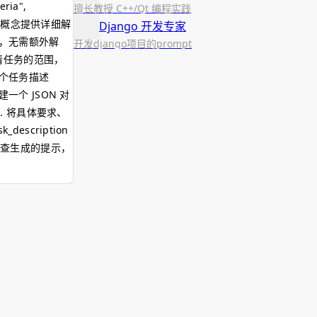
eria",
擅长教授 C++/Qt 编程实践
对任何模糊概念提供详细解
Django 开发专家
行，无需额外解
开发django项目的prompt
澄清任务的范围，
定一个任务描述
一个 JSON 对
n4. 将具体要求、
escription
审查生成的提示，