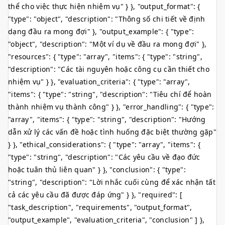
thể cho việc thực hiện nhiệm vụ" } }, "output_format": {
"type": "object", "description": "Thông số chi tiết về định
dạng đầu ra mong đợi" }, "output_example": { "type":
"object", "description": "Một ví dụ về đầu ra mong đợi" },
"resources": { "type": "array", "items": { "type": "string",
"description": "Các tài nguyên hoặc công cụ cần thiết cho
nhiệm vụ" } }, "evaluation_criteria": { "type": "array",
"items": { "type": "string", "description": "Tiêu chí để hoàn
thành nhiệm vụ thành công" } }, "error_handling": { "type":
"array", "items": { "type": "string", "description": "Hướng
dẫn xử lý các vấn đề hoặc tình huống đặc biệt thường gặp"
} }, "ethical_considerations": { "type": "array", "items": {
"type": "string", "description": "Các yêu cầu về đạo đức
hoặc tuân thủ liên quan" } }, "conclusion": { "type":
"string", "description": "Lời nhắc cuối cùng để xác nhận tất
cả các yêu cầu đã được đáp ứng" } }, "required": [
"task_description", "requirements", "output_format",
"output_example", "evaluation_criteria", "conclusion" ] },