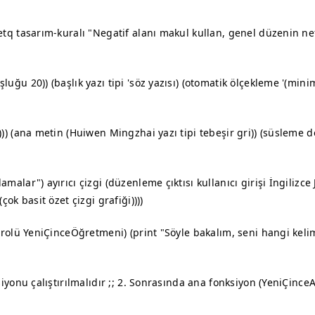
(setq tasarım-kuralı "Negatif alanı makul kullan, genel düzenin n
şluğu 20)) (başlık yazı tipi 'söz yazısı) (otomatik ölçekleme '(min
m))) (ana metin (Huiwen Mingzhai yazı tipi tebeşir gri)) (süsleme 
amalar") ayırıcı çizgi (düzenleme çıktısı kullanıcı girişi İngilizce
çok basit özet çizgi grafiği))))
em-rolü YeniÇinceÖğretmeni) (print "Söyle bakalım, seni hangi keli
nksiyonu çalıştırılmalıdır ;; 2. Sonrasında ana fonksiyon (YeniÇinc