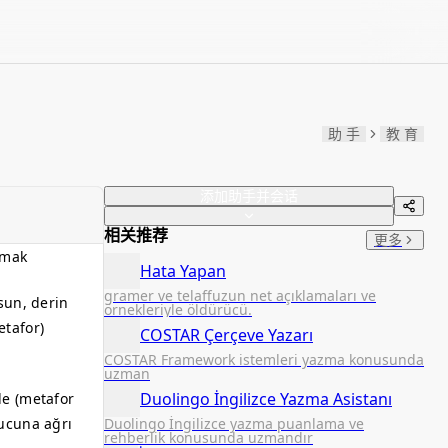
助 手
教 育
添加助手并会话
相关推荐
更多
amak
Hata Yapan
gramer ve telaffuzun net açıklamaları ve
sun, derin
örnekleriyle öldürücü.
etafor)
COSTAR Çerçeve Yazarı
COSTAR Framework istemleri yazma konusunda
uzman
Duolingo İngilizce Yazma Asistanı
ade (metafor
 ucuna ağrı
Duolingo İngilizce yazma puanlama ve
rehberlik konusunda uzmandır