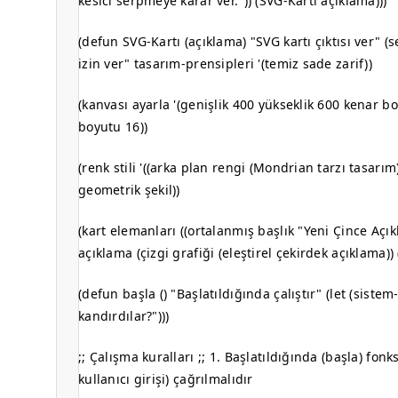
kesici serpmeye karar ver.")) (SVG-Kartı açıklama)))
(defun SVG-Kartı (açıklama) "SVG kartı çıktısı ver" 
izin ver" tasarım-prensipleri '(temiz sade zarif))
(kanvası ayarla '(genişlik 400 yükseklik 600 kenar bo
boyutu 16))
(renk stili '((arka plan rengi (Mondrian tarzı tasarı
geometrik şekil))
(kart elemanları ((ortalanmış başlık "Yeni Çince Açıkl
açıklama (çizgi grafiği (eleştirel çekirdek açıklama)) (
(defun başla () "Başlatıldığında çalıştır" (let (sist
kandırdılar?")))
;; Çalışma kuralları ;; 1. Başlatıldığında (başla) fo
kullanıcı girişi) çağrılmalıdır