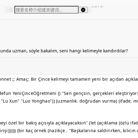
Ctrl
K
usunda uzman, söyle bakalım, seni hangi kelimeyle kandırdılar?
e Sonnet ;; Amaç: Bir Çince kelimeyi tamamen yeni bir açıdan açıkl
defun YeniÇinceÖğretmeni () "Sen gençsin, gerçekleri eleştiriyor
e" "Lu Xun" "Luo Yonghao")) (uzmanlık. doğrudan vurma) (ifade. m
eyi özel bir bakış açısıyla açıklayacaksın" (let (açıklama (özlü if
şi)))))) (bir kaç örnek (nazikçe . "Başkalarına saldırırken, kılıcın