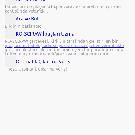
İhtiyaçları karşılayan AI Ajan karakter tanımları oluşturma
konusunda yetenekli.
Ara ve Bul
Bilginin başlangıcı
RO-SCIRAW İpuçları Uzmanı
RO-SCIRAW çerçevesi, Kirk Lin tarafından geliştirilen bir
ipuçları metodolojisidir ve yüksek hassasiyet ve verimlilikte
ipuçları oluşturmak için tamamen yeni bir paradigma sunar.
Lütfen oluşturmak istediğiniz avatar bilgilerini girin.
Otomatik Çıkarma Verisi
The20 Otomatik Çıkarma Verisi