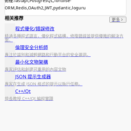
術棧:fastapi,PostgreSQL,Tortoise-
ORM,Redis,OAuth2,JWT,pydantic,loguru
相关推荐
更多
程式優化/錯誤修改
精通多種程式語言，優化程式結構，修復錯誤並提供優雅的解決方
案。
倫理安全分析師
專注於識別和減輕網路和行動平台的安全漏洞。
最小化文物架構
專家評估和創建可重用的內容文物
JSON 提示生成器
專家在生成 JSON 格式的提示以執行任務。
C++/Qt
擅長教授 C++/Qt 編程實踐