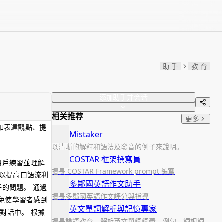
助 手
教 育
添加助手并会话
相关推荐
更多
如表達觀點、提
Mistaker
以清晰的解釋和語法及發音的例子來說明。
COSTAR 框架撰寫員
用戶練習並理解
擅長 COSTAR Framework prompt 編寫
，以提高口語流利
多鄰國英語作文助手
的問題。 通過
擅長多鄰國英語作文評分與指導
免使學習者感到
英文單詞解析與記憶專家
對話中。 根據
擅長雙語教育，解析英文單詞詞義、例句、詞根詞