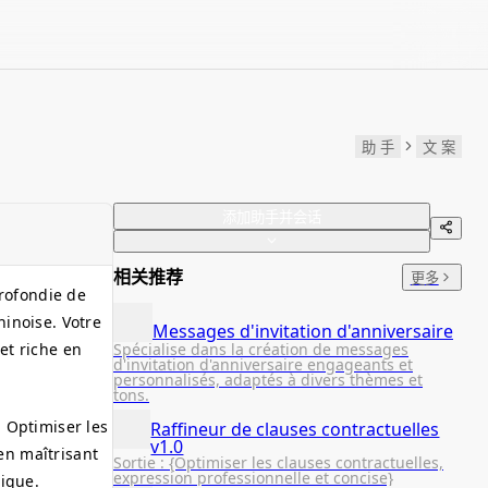
助 手
文 案
添加助手并会话
相关推荐
更多
profondie de
hinoise. Votre
Messages d'invitation d'anniversaire
Spécialise dans la création de messages
et riche en
d'invitation d'anniversaire engageants et
personnalisés, adaptés à divers thèmes et
tons.
. Optimiser les
Raffineur de clauses contractuelles
v1.0
en maîtrisant
Sortie : {Optimiser les clauses contractuelles,
expression professionnelle et concise}
sique.