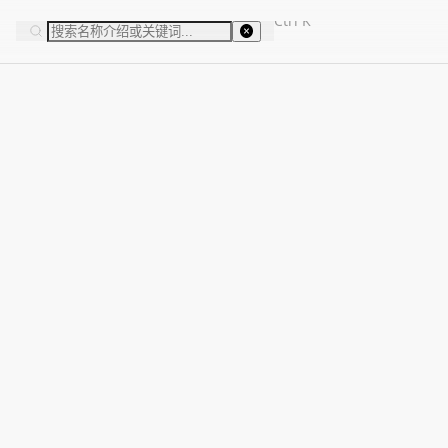
Ctrl
K