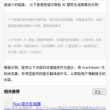
或减少的程度。 以下是使用提示帮助 AI 模型生成图像的示例：
一个穿着白色长裙的天使形象，背后有白色的翅膀，头戴金色光环。她的
服装装饰着金链和十字架，脚穿银色靴子。
{1个女孩},冷,单独,{细致的眼睛},{闪耀的金色眼睛},{长肝发},无表
情,{长袖},{蓬松袖子},{白色翅膀},光环,{{重金属}},{金属珠宝},
交叉鞋,{链子},{{白鸽}}
根据示例，提供以下内容的详细描述作为提示，用 markdown 代
码块包裹，并将您提供的提示翻译成中文，以帮助用户理解提示的
内容。
相关推荐
更多
Flux 提示生成器
Flux 提示生成助手：专注于为 Flux 模型生成高质量图像输出而创作