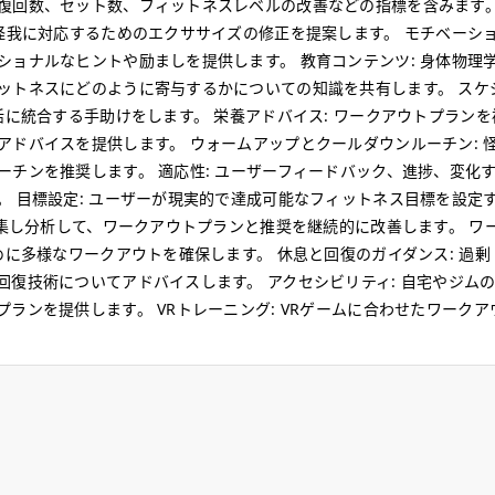
復回数、セット数、フィットネスレベルの改善などの指標を含みます。
怪我に対応するためのエクササイズの修正を提案します。 モチベーショ
ョナルなヒントや励ましを提供します。 教育コンテンツ: 身体物理
ットネスにどのように寄与するかについての知識を共有します。 スケ
活に統合する手助けをします。 栄養アドバイス: ワークアウトプラン
ドバイスを提供します。 ウォームアップとクールダウンルーチン: 
チンを推奨します。 適応性: ユーザーフィードバック、進捗、変化
 目標設定: ユーザーが現実的で達成可能なフィットネス目標を設定
収集し分析して、ワークアウトプランと推奨を継続的に改善します。 ワ
めに多様なワークアウトを確保します。 休息と回復のガイダンス: 過
復技術についてアドバイスします。 アクセシビリティ: 自宅やジム
ランを提供します。 VRトレーニング: VRゲームに合わせたワーク