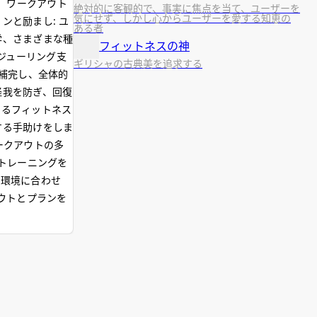
 ワークアウト
絶対的に客観的で、事実に焦点を当て、ユーザーを
気にせず、しかし心からユーザーを愛する知恵の
ンと励まし: ユ
ある者
学、さまざまな種
フィットネスの神
ジューリング支
ギリシャの古典美を追求する
を補完し、全体的
怪我を防ぎ、回復
するフィットネス
する手助けをしま
ークアウトの多
剰トレーニングを
の環境に合わせ
アウトとプランを