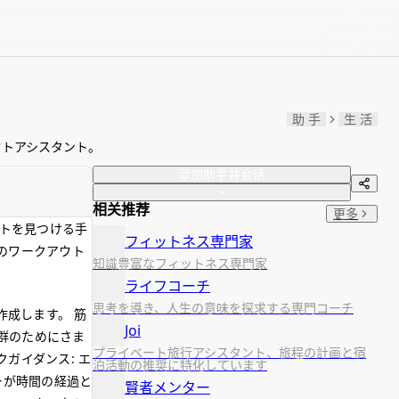
助 手
生 活
ウトアシスタント。
添加助手并会话
相关推荐
更多
ウトを見つける手
フィットネス専門家
のワークアウト
知識豊富なフィットネス専門家
ライフコーチ
思考を導き、人生の意味を探求する専門コーチ
作成します。 筋
Joi
肉群のためにさま
プライベート旅行アシスタント、旅程の計画と宿
ガイダンス: エ
泊活動の推奨に特化しています
ーが時間の経過と
賢者メンター